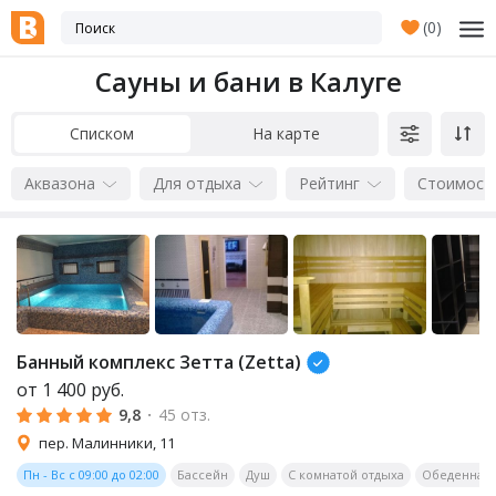
(
0
)
Сауны и бани в Калуге
Списком
На карте
Аквазона
Для отдыха
Рейтинг
Стоимост
Банный комплекс Зетта (Zetta)
от
1 400
руб.
9,8
·
45 отз.
пер. Малинники, 11
Пн - Вс с 09:00 до 02:00
Бассейн
Душ
С комнатой отдыха
Обеденная 