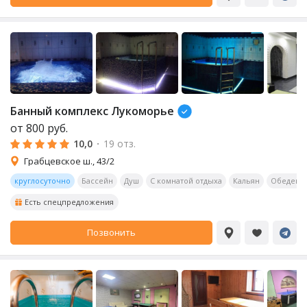
Банный комплекс Лукоморье
от
800
руб.
10,0
·
19 отз.
Грабцевское ш., 43/2
круглосуточно
Бассейн
Душ
С комнатой отдыха
Кальян
Обеденна
Есть спецпредложения
Позвонить