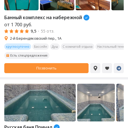
Банный комплекс на набережной
от
1 700
руб.
9,5
·
55 отз.
2-й Берендяковский пер., 1А
круглосуточно
Бассейн
Душ
С комнатой отдыха
Настольный тенни
Есть спецпредложения
Позвонить
Русская баня Причал