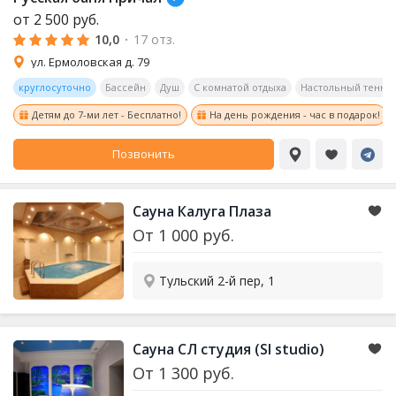
от
2 500
руб.
10,0
·
17 отз.
ул. Ермоловская д. 79
круглосуточно
Бассейн
Душ
С комнатой отдыха
Настольный тенни
Детям до 7-ми лет - Бесплатно!
На день рождения - час в подарок!
Позвонить
Сауна Калуга Плаза
От
1 000
руб.
Тульский 2-й пер, 1
Сауна СЛ студия (Sl studio)
От
1 300
руб.