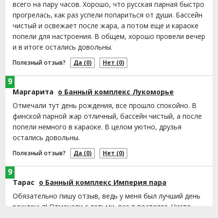
всего на пару часов. Хорошо, что русская парная быстро
прогрелась, как раз успели попариться от души. Бассейн
чистый и освежает после жара, а потом еще и караоке
попели для настроения. В общем, хорошо провели вечер
и в итоге остались довольны.
Полезный отзыв?
Да
(0)
Нет
(0)
9
Маргарита
о Банный комплекс Лукоморье
Отмечали тут день рождения, все прошло спокойно. В
финской парной жар отличный, бассейн чистый, а после
попели немного в караоке. В целом уютно, друзья
остались довольны.
Полезный отзыв?
Да
(0)
Нет
(0)
9
Тарас
о Банный комплекс Империя пара
Обязательно пишу отзыв, ведь у меня был лучший день
рожденья! Отмечали с детьми, все в восторге. Чисто,
пар просто супер, да и бассейн отличный. Дети пели в