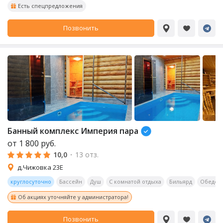
Есть спецпредложения
Позвонить
Банный комплекс Империя пара
от
1 800
руб.
10,0
·
13 отз.
д.Чижовка 23Е
круглосуточно
Бассейн
Душ
С комнатой отдыха
Бильярд
Обеденн
Об акциях уточняйте у администратора!
Позвонить